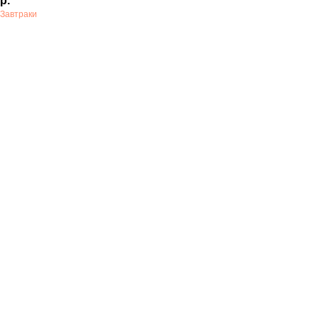
р.
Завтраки